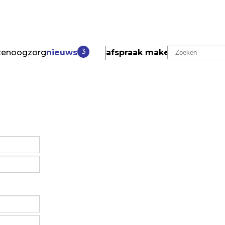
3
zen
oogzorg
nieuws
afspraak maken