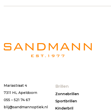
Mariastraat 4
Brillen
7311 HL Apeldoorn
Zonnebrillen
055 – 521 74 67
Sportbrillen
blij@sandmannoptiek.nl
Kinderbril