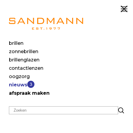
brillen
Lenzen iets voor mij?
zonnebrillen
brillenglazen
contactlenzen
oogzorg
3
nieuws
afspraak maken