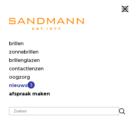
brillen
Maatwerk
zonnebrillen
brillenglazen
brillenglazen
contactlenzen
oogzorg
3
nieuws
afspraak maken
In een wereld waar uniek de nieuwe norm is,
waarom zou je dan genoegen nemen met
standaard brillenglazen? Bij Sandmann Optiek
geloven we dat elk paar ogen zijn eigen verhaal
vertelt en zijn eigen behoeften heeft. Daarom