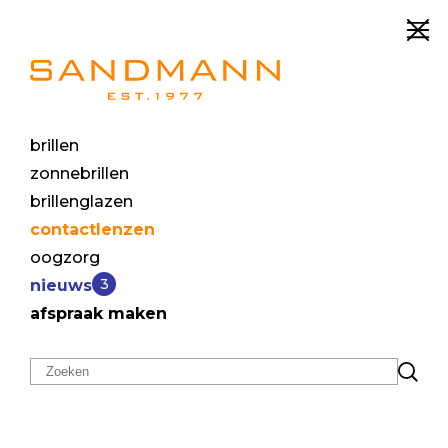
brillen
Contactlenzen
zonnebrillen
brillenglazen
contactlenzen
oogzorg
3
nieuws
afspraak maken