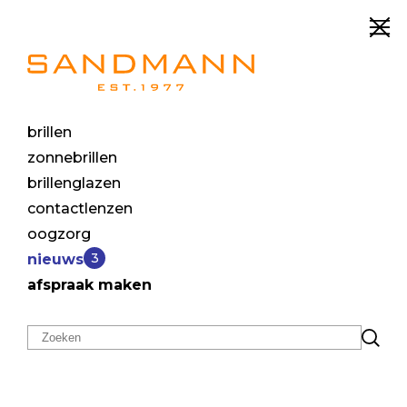
brillen
zonnebrillen
brillenglazen
contactlenzen
oogzorg
3
nieuws
afspraak maken
Akoni