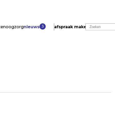
3
zen
oogzorg
nieuws
afspraak maken