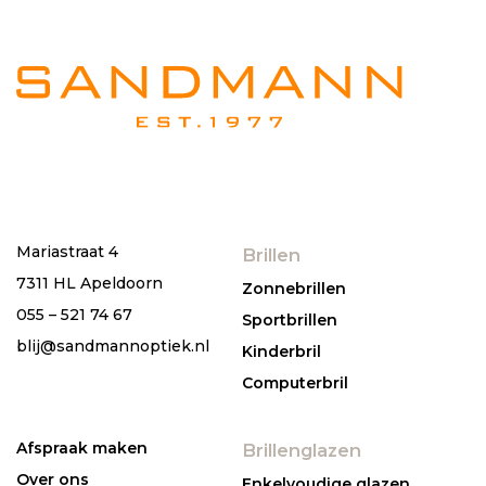
Mariastraat 4
Brillen
7311 HL Apeldoorn
Zonnebrillen
055 – 521 74 67
Sportbrillen
blij@sandmannoptiek.nl
Kinderbril
Computerbril
Afspraak maken
Brillenglazen
Over ons
Enkelvoudige glazen